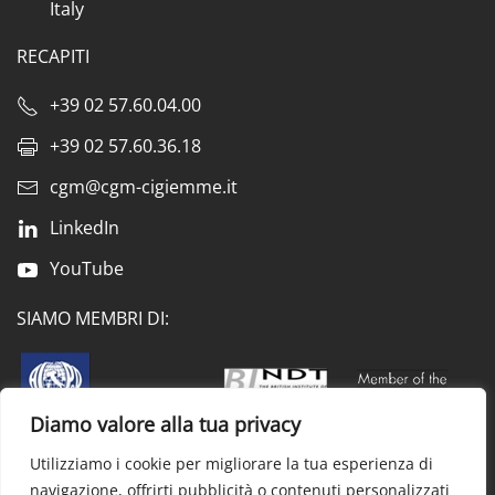
Italy
RECAPITI
+39 02 57.60.04.00
+39 02 57.60.36.18
cgm@cgm-cigiemme.it
LinkedIn
YouTube
SIAMO MEMBRI DI:
Diamo valore alla tua privacy
Utilizziamo i cookie per migliorare la tua esperienza di
Privacy & cookie policy
Trattamento dei dati personali
navigazione, offrirti pubblicità o contenuti personalizzati