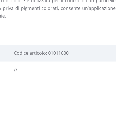
di colore è utilizzata per il controllo con particelle
 priva di pigmenti colorati, consente un’applicazione
ie.
Codice articolo: 01011600
//