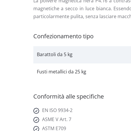
La polvere magnetica nera P4.16 a contrasto 
magnetiche a secco in luce bianca. Essendo
particolarmente pulita, senza lasciare macch
Confezionamento tipo
Barattoli da 5 kg
Fusti metallici da 25 kg
Conformità alle specifiche
EN ISO 9934-2
ASME V Art. 7
ASTM E709