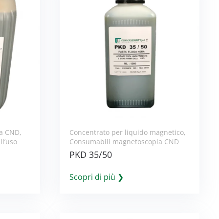
ia CND
,
Concentrato per liquido magnetico
,
ll’uso
Consumabili magnetoscopia CND
PKD 35/50
Scopri di più ❯