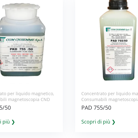
ato per liquido magnetico
,
Concentrato per liquido m
ili magnetoscopia CND
Consumabili magnetoscop
5/50
PAD 755/50
i più ❯
Scopri di più ❯