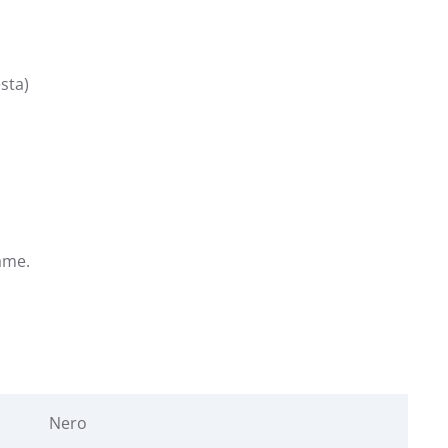
sta)
ame.
Nero