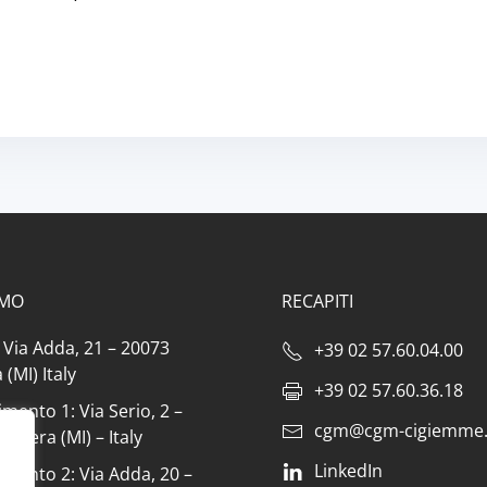
AMO
RECAPITI
: Via Adda, 21 – 20073
+39 02 57.60.04.00
(MI) Italy
+39 02 57.60.36.18
imento 1: Via Serio, 2 –
cgm@cgm-cigiemme.
Opera (MI) – Italy
LinkedIn
imento 2: Via Adda, 20 –