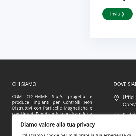
CHI SIAMO
DOVE SI
CGM CIGIEMME S.p.A. progetta e
Uffici
produce impianti per Controlli Non
Opera 
Distruttivi con Particelle Magnetiche e
con Liquidi Penetranti: la nostra offerta
Stabil
spazia dall’attrezzatura classica a
20073 
Diamo valore alla tua privacy
sistemi automatici realizzati su misura
e comprende anche consumabili,
Stabil
Utilizziamo i cookie per migliorare la tua esperienza di