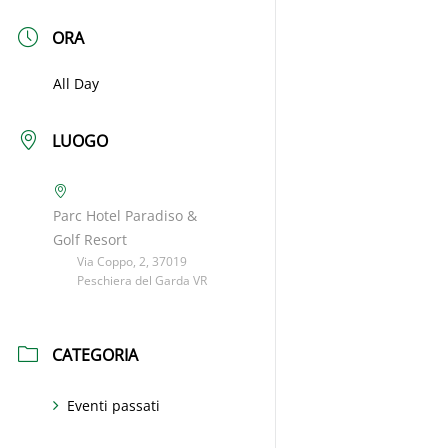
ORA
All Day
LUOGO
Parc Hotel Paradiso &
Golf Resort
Via Coppo, 2, 37019
Peschiera del Garda VR
CATEGORIA
Eventi passati