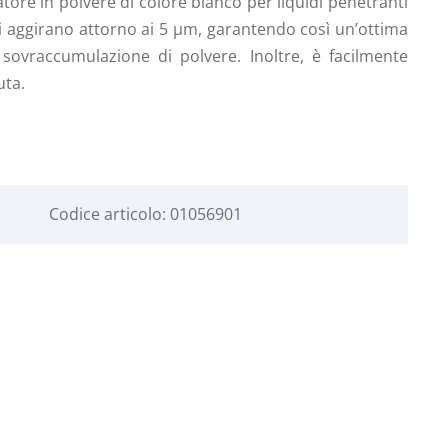
tore in polvere di colore bianco per liquidi penetranti
 si aggirano attorno ai 5 μm, garantendo così un’ottima
 sovraccumulazione di polvere. Inoltre, è facilmente
uta.
Codice articolo: 01056901